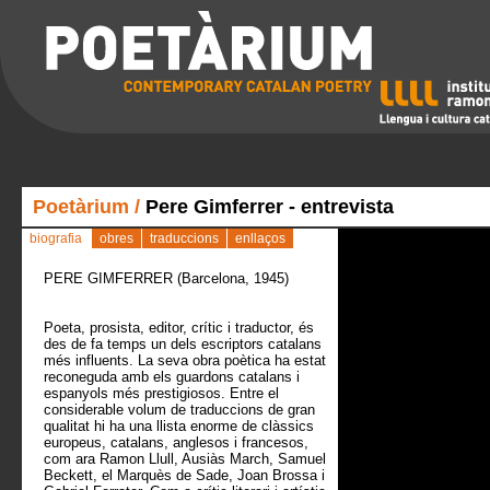
Poetàrium
/
Pere Gimferrer - entrevista
biografia
obres
traduccions
enllaços
PERE GIMFERRER (Barcelona, 1945)
Poeta, prosista, editor, crític i traductor, és
des de fa temps un dels escriptors catalans
més influents. La seva obra poètica ha estat
reconeguda amb els guardons catalans i
espanyols més prestigiosos. Entre el
considerable volum de traduccions de gran
qualitat hi ha una llista enorme de clàssics
europeus, catalans, anglesos i francesos,
com ara Ramon Llull, Ausiàs March, Samuel
Beckett, el Marquès de Sade, Joan Brossa i