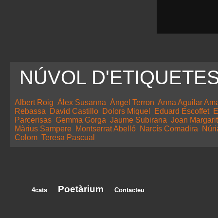
NÚVOL D'ETIQUETE
Albert Roig
Àlex Susanna
Àngel Terron
Anna Aguilar Am
Rebassa
David Castillo
Dolors Miquel
Eduard Escoffet
E
Parcerisas
Gemma Gorga
Jaume Subirana
Joan Margarit
Màrius Sampere
Montserrat Abelló
Narcís Comadira
Núri
Colom
Teresa Pascual
Poetàrium
4cats
Contacteu