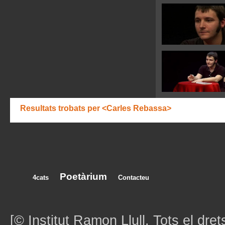
Resultats trobats per <Carles Rebassa>
Poetàrium
4cats
Contacteu
[© Institut Ramon Llull. Tots el dret