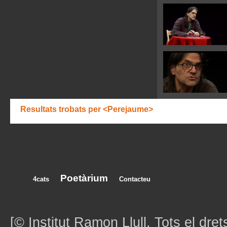
Resultats trobats per <Perejaume>
Poetàrium
4cats
Contacteu
[© Institut Ramon Llull. Tots el dret