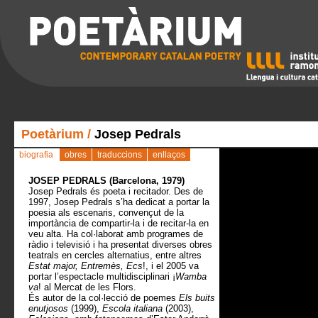
Poetàrium
/
Josep Pedrals
biografia
obres
traduccions
enllaços
JOSEP PEDRALS (Barcelona, 1979)
Josep Pedrals és poeta i recitador. Des de
1997, Josep Pedrals s’ha dedicat a portar la
poesia als escenaris, convençut de la
importància de compartir-la i de recitar-la en
veu alta. Ha col·laborat amb programes de
ràdio i televisió i ha presentat diverses obres
teatrals en cercles alternatius, entre altres
Estat major, Entremès, Ecs
!, i el 2005 va
portar l’espectacle multidisciplinari ¡
Wamba
va
! al Mercat de les Flors.
És autor de la col·lecció de poemes
Els buits
enutjosos
(1999),
Escola italiana
(2003),