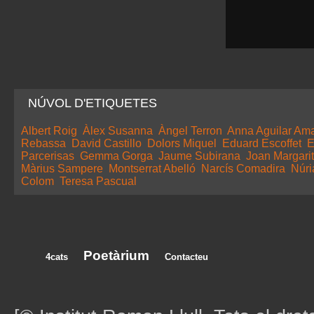
NÚVOL D'ETIQUETES
Albert Roig
Àlex Susanna
Àngel Terron
Anna Aguilar Am
Rebassa
David Castillo
Dolors Miquel
Eduard Escoffet
E
Parcerisas
Gemma Gorga
Jaume Subirana
Joan Margarit
Màrius Sampere
Montserrat Abelló
Narcís Comadira
Núri
Colom
Teresa Pascual
Poetàrium
4cats
Contacteu