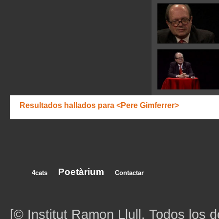
Resultados hallados para <Pere Gimferrer>
Poetàrium
4cats
Contactar
[© Institut Ramon Llull. Todos los 